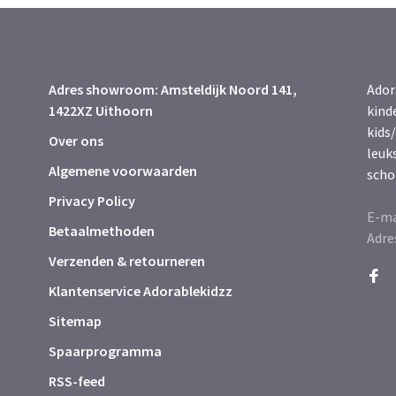
Adres showroom: Amsteldijk Noord 141,
Ador
1422XZ Uithoorn
kind
kids/
Over ons
leuk
Algemene voorwaarden
scho
Privacy Policy
E-ma
Betaalmethoden
Adre
Verzenden & retourneren
Klantenservice Adorablekidzz
Sitemap
Spaarprogramma
RSS-feed