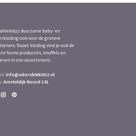
ablekidzz duurzame baby- en
erkleding ook voor de grotere
tieners. Naast kleding vind je ook de
ste home producten, knuffels en
enen in ons assortiment.
il:
info@adorablekidzz.nl
s:
Amsteldijk Noord 141