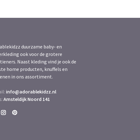
ablekidzz duurzame baby- en
erkleding ook voor de grotere
tieners. Naast kleding vind je ook de
ste home producten, knuffels en
enen in ons assortiment.
il:
info@adorablekidzz.nl
s:
Amsteldijk Noord 141