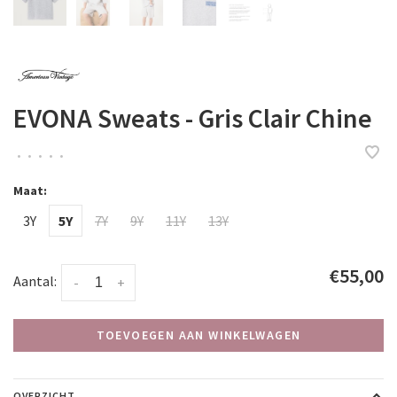
EVONA Sweats - Gris Clair Chine
•
•
•
•
•
Maat:
3Y
5Y
7Y
9Y
11Y
13Y
€55,00
Aantal:
-
+
TOEVOEGEN AAN WINKELWAGEN
OVERZICHT