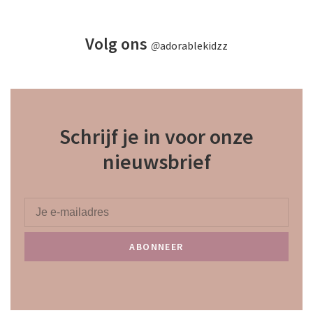
Volg ons
@
adorablekidzz
Schrijf je in voor onze
nieuwsbrief
ABONNEER