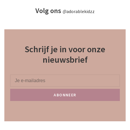
Volg ons
@
adorablekidzz
Schrijf je in voor onze
nieuwsbrief
ABONNEER