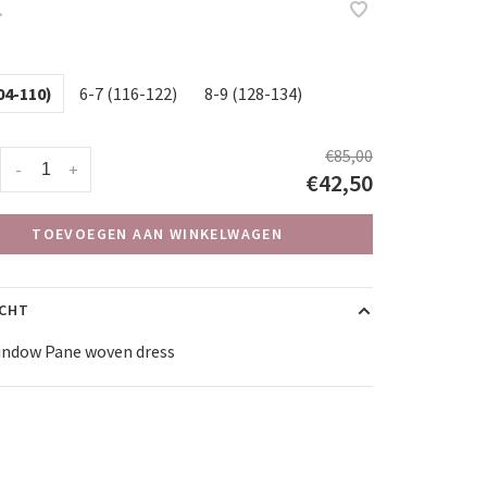
•
04-110)
6-7 (116-122)
8-9 (128-134)
€85,00
-
+
€42,50
TOEVOEGEN AAN WINKELWAGEN
ICHT
indow Pane woven dress