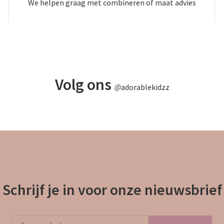
We helpen graag met combineren of maat advies
Volg ons
@
adorablekidzz
Schrijf je in voor onze nieuwsbrief