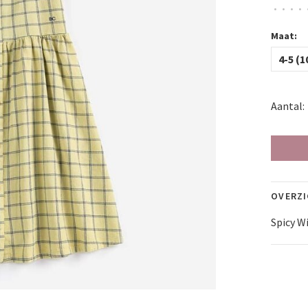
•
•
•
•
Maat:
4-5 (1
Aantal:
OVERZ
Spicy W