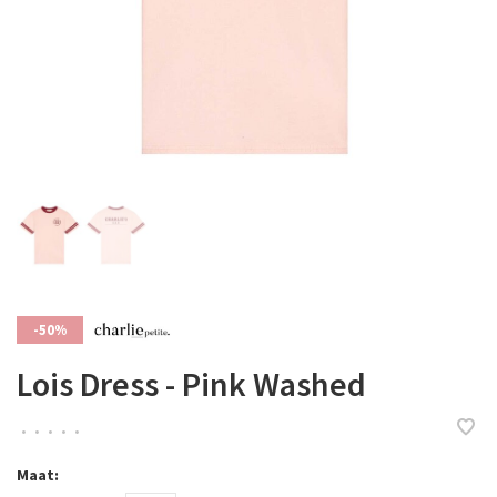
-50%
Lois Dress - Pink Washed
•
•
•
•
•
Maat: