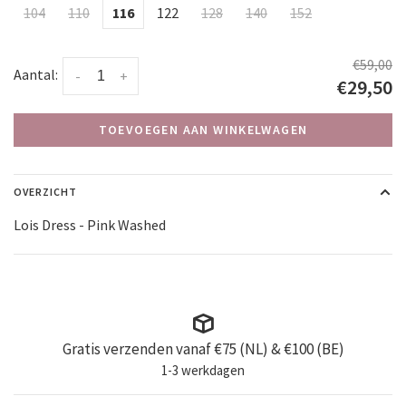
104
110
116
122
128
140
152
€59,00
Aantal:
-
+
€29,50
TOEVOEGEN AAN WINKELWAGEN
OVERZICHT
Lois Dress - Pink Washed
Gratis verzenden vanaf €75 (NL) & €100 (BE)
1-3 werkdagen