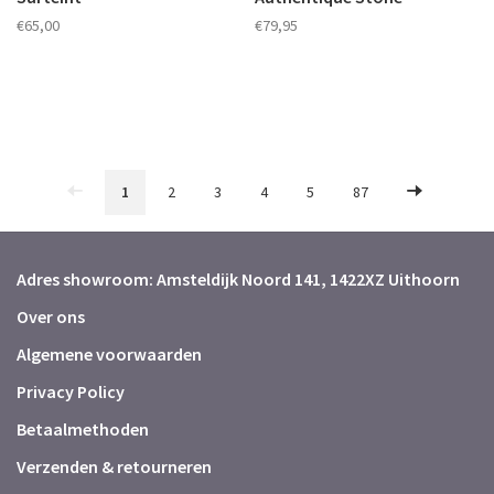
€65,00
€79,95
1
2
3
4
5
87
Adres showroom: Amsteldijk Noord 141, 1422XZ Uithoorn
Over ons
Algemene voorwaarden
Privacy Policy
Betaalmethoden
Verzenden & retourneren