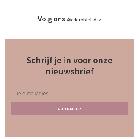
Volg ons
@
adorablekidzz
Schrijf je in voor onze
nieuwsbrief
ABONNEER