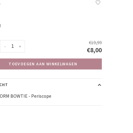
•
M
€19,99
-
+
€8,00
TOEVOEGEN AAN WINKELWAGEN
ICHT
RM BOWTIE - Periscope