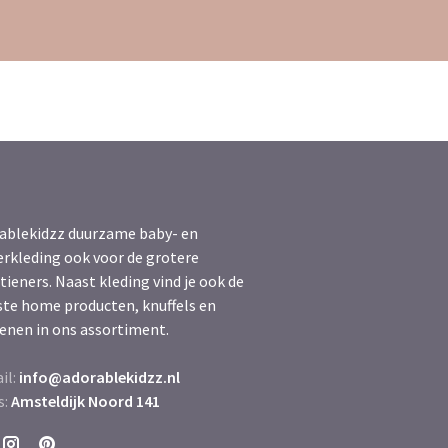
ablekidzz duurzame baby- en
erkleding ook voor de grotere
tieners. Naast kleding vind je ook de
ste home producten, knuffels en
enen in ons assortiment.
il:
info@adorablekidzz.nl
s:
Amsteldijk Noord 141