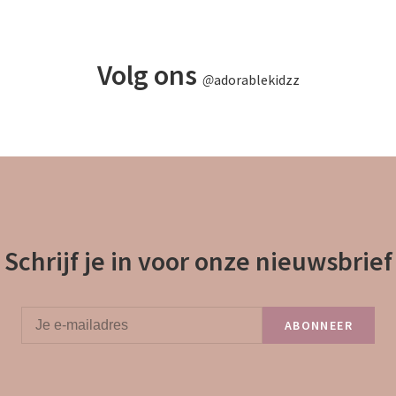
Volg ons
@
adorablekidzz
Schrijf je in voor onze nieuwsbrief
ABONNEER