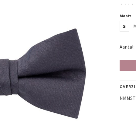
•
•
•
•
Maat:
S
Aantal:
OVERZ
NMMSTO