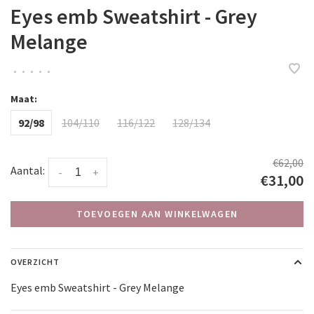
Eyes emb Sweatshirt - Grey
Melange
•
•
•
•
•
Maat:
92/98
104/110
116/122
128/134
€62,00
Aantal:
-
+
€31,00
TOEVOEGEN AAN WINKELWAGEN
OVERZICHT
Eyes emb Sweatshirt - Grey Melange