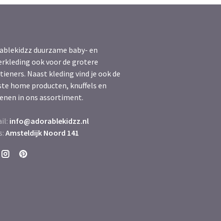
ablekidzz duurzame baby- en
erkleding ook voor de grotere
tieners. Naast kleding vind je ook de
ste home producten, knuffels en
enen in ons assortiment.
il:
info@adorablekidzz.nl
s:
Amsteldijk Noord 141