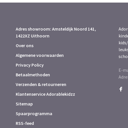
Adres showroom: Amsteldijk Noord 141,
Ador
1422XZ Uithoorn
kind
kids/
Over ons
leuk
Algemene voorwaarden
scho
Privacy Policy
E-ma
Betaalmethoden
Adre
Verzenden & retourneren
Klantenservice Adorablekidzz
Sitemap
Spaarprogramma
RSS-feed