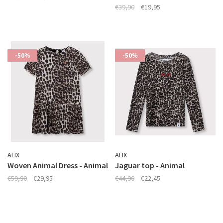
€39,90
€19,95
-50%
-50%
ALIX
ALIX
Woven Animal Dress - Animal
Jaguar top - Animal
€59,90
€29,95
€44,90
€22,45