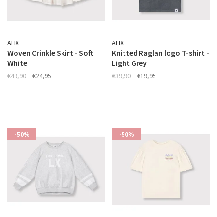
ALIX
ALIX
Woven Crinkle Skirt - Soft
Knitted Raglan logo T-shirt -
White
Light Grey
€49,90
€24,95
€39,90
€19,95
-50%
-50%