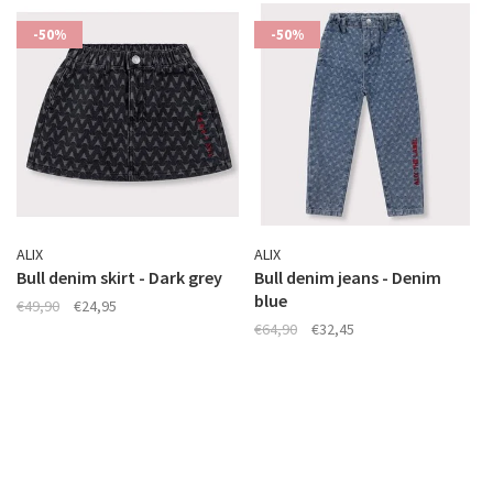
-50%
-50%
ALIX
ALIX
Bull denim skirt - Dark grey
Bull denim jeans - Denim
blue
€49,90
€24,95
€64,90
€32,45