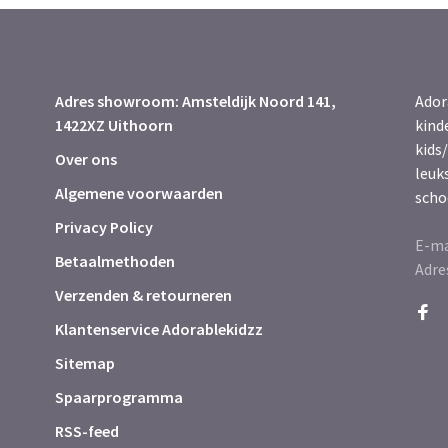
Adres showroom: Amsteldijk Noord 141,
Ador
1422XZ Uithoorn
kind
kids/
Over ons
leuk
Algemene voorwaarden
scho
Privacy Policy
E-ma
Betaalmethoden
Adre
Verzenden & retourneren
Klantenservice Adorablekidzz
Sitemap
Spaarprogramma
RSS-feed