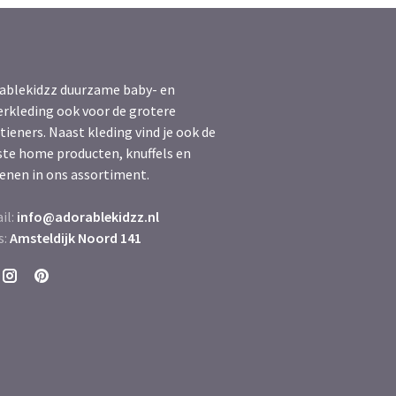
ablekidzz duurzame baby- en
erkleding ook voor de grotere
tieners. Naast kleding vind je ook de
ste home producten, knuffels en
enen in ons assortiment.
il:
info@adorablekidzz.nl
s:
Amsteldijk Noord 141