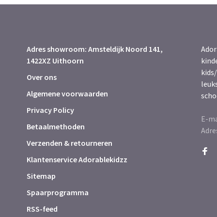
Adres showroom: Amsteldijk Noord 141,
Ador
1422XZ Uithoorn
kind
kids/
Over ons
leuk
Algemene voorwaarden
scho
Privacy Policy
E-ma
Betaalmethoden
Adre
Verzenden & retourneren
Klantenservice Adorablekidzz
Sitemap
Spaarprogramma
RSS-feed