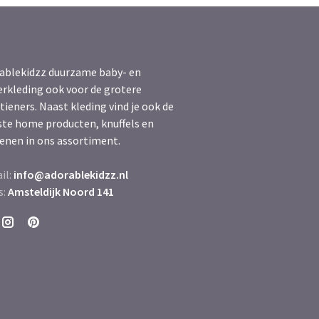
ablekidzz duurzame baby- en
erkleding ook voor de grotere
tieners. Naast kleding vind je ook de
ste home producten, knuffels en
enen in ons assortiment.
il:
info@adorablekidzz.nl
s:
Amsteldijk Noord 141