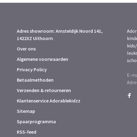
Adres showroom: Amsteldijk Noord 141,
Ador
1422XZ Uithoorn
kind
kids/
Over ons
leuk
Algemene voorwaarden
scho
Privacy Policy
E-ma
Betaalmethoden
Adre
Verzenden & retourneren
Klantenservice Adorablekidzz
Sitemap
Spaarprogramma
RSS-feed