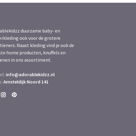
ablekidzz duurzame baby- en
erkleding ook voor de grotere
tieners. Naast kleding vind je ook de
ste home producten, knuffels en
enen in ons assortiment.
il:
info@adorablekidzz.nl
s:
Amsteldijk Noord 141