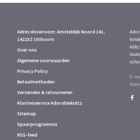
Adres showroom: Amsteldijk Noord 141,
Ador
1422XZ Uithoorn
kind
kids/
Over ons
leuk
Algemene voorwaarden
scho
Privacy Policy
E-ma
Betaalmethoden
Adre
Verzenden & retourneren
Klantenservice Adorablekidzz
Sitemap
Spaarprogramma
RSS-feed