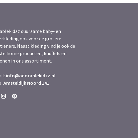
ablekidzz duurzame baby- en
erkleding ook voor de grotere
tieners. Naast kleding vind je ook de
ste home producten, knuffels en
enen in ons assortiment.
il:
info@adorablekidzz.nl
s:
Amsteldijk Noord 141