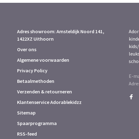
Adres showroom: Amsteldijk Noord 141,
Ador
1422XZ Uithoorn
kind
kids/
Over ons
leuk
Algemene voorwaarden
scho
Privacy Policy
E-ma
Betaalmethoden
Adre
Verzenden & retourneren
Klantenservice Adorablekidzz
Sitemap
Spaarprogramma
RSS-feed