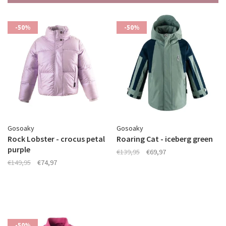
-50%
-50%
Gosoaky
Gosoaky
Rock Lobster - crocus petal
Roaring Cat - iceberg green
purple
€139,95
€69,97
€149,95
€74,97
-50%