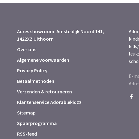
Adres showroom: Amsteldijk Noord 141,
Ador
1422XZ Uithoorn
kind
kids/
Over ons
leuk
Algemene voorwaarden
scho
Privacy Policy
E-ma
Betaalmethoden
Adre
Verzenden & retourneren
Klantenservice Adorablekidzz
Sitemap
Spaarprogramma
RSS-feed