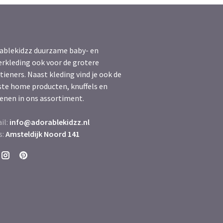
ablekidzz duurzame baby- en
erkleding ook voor de grotere
tieners. Naast kleding vind je ook de
ste home producten, knuffels en
enen in ons assortiment.
il:
info@adorablekidzz.nl
s:
Amsteldijk Noord 141