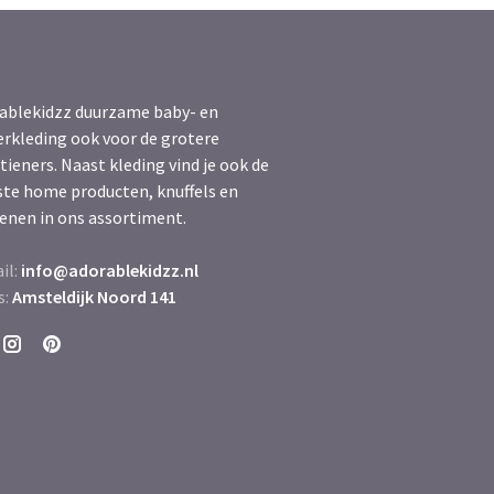
ablekidzz duurzame baby- en
erkleding ook voor de grotere
tieners. Naast kleding vind je ook de
ste home producten, knuffels en
enen in ons assortiment.
il:
info@adorablekidzz.nl
s:
Amsteldijk Noord 141