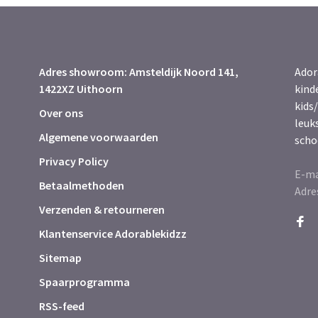
Adres showroom: Amsteldijk Noord 141,
Ador
1422XZ Uithoorn
kind
kids/
Over ons
leuk
Algemene voorwaarden
scho
Privacy Policy
E-ma
Betaalmethoden
Adre
Verzenden & retourneren
Klantenservice Adorablekidzz
Sitemap
Spaarprogramma
RSS-feed