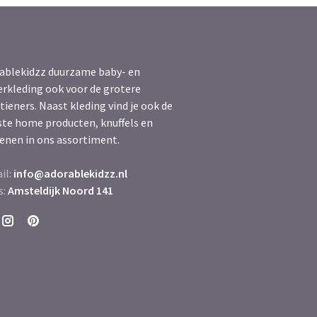
ablekidzz duurzame baby- en
erkleding ook voor de grotere
tieners. Naast kleding vind je ook de
ste home producten, knuffels en
enen in ons assortiment.
il:
info@adorablekidzz.nl
s:
Amsteldijk Noord 141