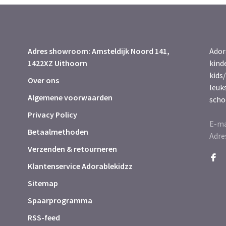
Adres showroom: Amsteldijk Noord 141,
Ador
1422XZ Uithoorn
kind
kids/
Over ons
leuk
Algemene voorwaarden
scho
Privacy Policy
E-ma
Betaalmethoden
Adre
Verzenden & retourneren
Klantenservice Adorablekidzz
Sitemap
Spaarprogramma
RSS-feed