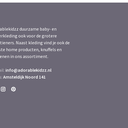
ablekidzz duurzame baby- en
erkleding ook voor de grotere
tieners. Naast kleding vind je ook de
ste home producten, knuffels en
enen in ons assortiment.
il:
info@adorablekidzz.nl
s:
Amsteldijk Noord 141