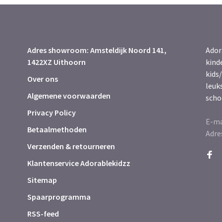
Adres showroom: Amsteldijk Noord 141,
Ador
1422XZ Uithoorn
kind
kids/
Over ons
leuk
Algemene voorwaarden
scho
Privacy Policy
E-ma
Betaalmethoden
Adre
Verzenden & retourneren
Klantenservice Adorablekidzz
Sitemap
Spaarprogramma
RSS-feed