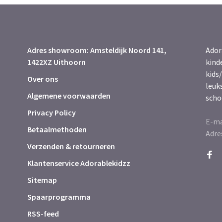
Adres showroom: Amsteldijk Noord 141,
Ador
1422XZ Uithoorn
kind
kids/
Over ons
leuk
Algemene voorwaarden
scho
Privacy Policy
E-ma
Betaalmethoden
Adre
Verzenden & retourneren
Klantenservice Adorablekidzz
Sitemap
Spaarprogramma
RSS-feed