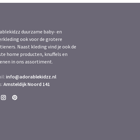
ablekidzz duurzame baby- en
erkleding ook voor de grotere
tieners. Naast kleding vind je ook de
ste home producten, knuffels en
enen in ons assortiment.
il:
info@adorablekidzz.nl
s:
Amsteldijk Noord 141