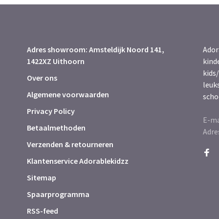
Adres showroom: Amsteldijk Noord 141,
Ador
1422XZ Uithoorn
kind
kids/
Over ons
leuk
Algemene voorwaarden
scho
Privacy Policy
E-ma
Betaalmethoden
Adre
Verzenden & retourneren
Klantenservice Adorablekidzz
Sitemap
Spaarprogramma
RSS-feed