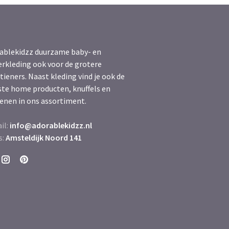
ablekidzz duurzame baby- en
erkleding ook voor de grotere
tieners. Naast kleding vind je ook de
ste home producten, knuffels en
enen in ons assortiment.
il:
info@adorablekidzz.nl
s:
Amsteldijk Noord 141