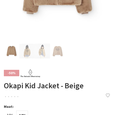
-50%
Okapi Kid Jacket - Beige
•
•
•
•
•
Maat: