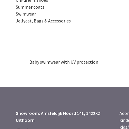
Children's shoes
Summer coats
Swimwear
Jellycat, Bags & Accessories
Baby swimwear with UV protection
Showroom: Amsteldijk Noord 141, 1422XZ
Ador
Uithoorn
kind
kids/