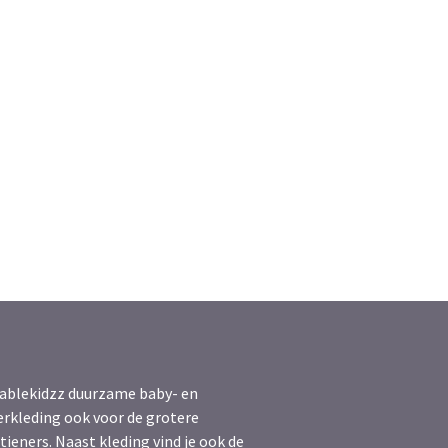
ablekidzz duurzame baby- en
erkleding ook voor de grotere
tieners. Naast kleding vind je ook de