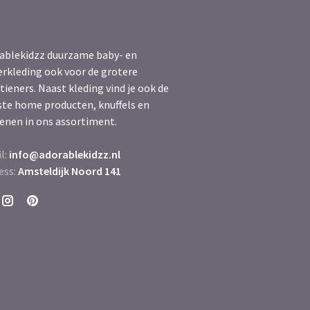
ablekidzz duurzame baby- en
erkleding ook voor de grotere
tieners. Naast kleding vind je ook de
ste home producten, knuffels en
enen in ons assortiment.
l:
info@adorablekidzz.nl
ess:
Amsteldijk Noord 141