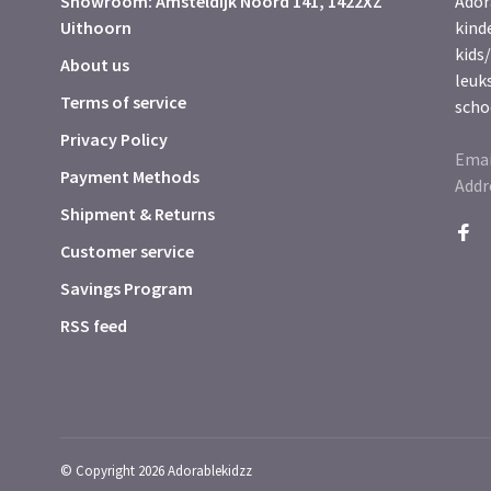
Showroom: Amsteldijk Noord 141, 1422XZ
Ador
Uithoorn
kind
kids/
About us
leuk
Terms of service
scho
Privacy Policy
Emai
Payment Methods
Addr
Shipment & Returns
Customer service
Savings Program
RSS feed
© Copyright 2026 Adorablekidzz