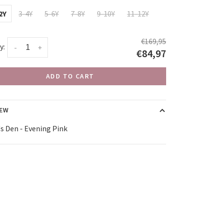
2Y
3-4Y
5-6Y
7-8Y
9-10Y
11-12Y
€169,95
y:
-
+
€84,97
ADD TO CART
IEW
s Den - Evening Pink