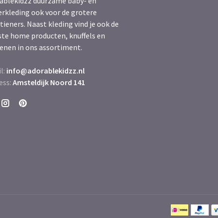
ablekidzz duurzame baby- en
erkleding ook voor de grotere
tieners. Naast kleding vind je ook de
ste home producten, knuffels en
enen in ons assortiment.
l:
info@adorablekidzz.nl
ess:
Amsteldijk Noord 141