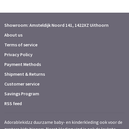
Showroom: Amsteldijk Noord 141, 1422XZ Uithoorn
About us
Terms of service
Privacy Policy
Payment Methods
Shipment & Returns
Customer service
Savings Program
RSS feed
Adorablekidzz duurzame baby- en kinderkleding ook voor de
grotere kids/tieners. Naast kleding vind je ook de leukste