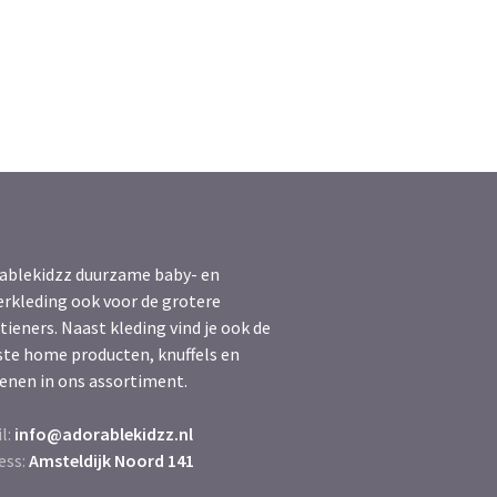
ablekidzz duurzame baby- en
erkleding ook voor de grotere
tieners. Naast kleding vind je ook de
ste home producten, knuffels en
enen in ons assortiment.
l:
info@adorablekidzz.nl
ess:
Amsteldijk Noord 141