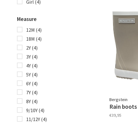
Girl
(4)
Measure
12M
(4)
18M
(4)
2Y
(4)
3Y
(4)
4Y
(4)
5Y
(4)
6Y
(4)
7Y
(4)
Bergstein
8Y
(4)
Rain boots
9/10Y
(4)
€39,95
11/12Y
(4)