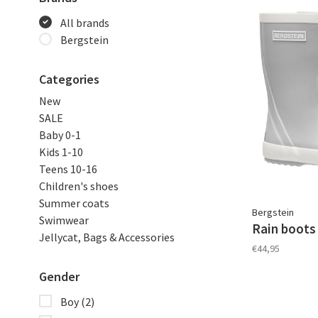
All brands
Bergstein
Categories
New
SALE
Baby 0-1
Kids 1-10
Teens 10-16
Children's shoes
Summer coats
Bergstein
Swimwear
Rain boots 
Jellycat, Bags & Accessories
€44,95
Gender
Boy
(2)