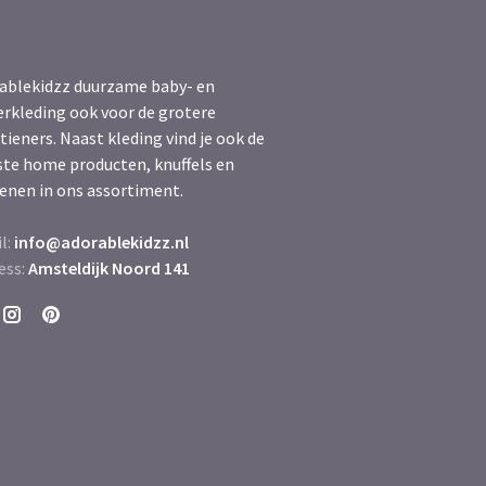
ablekidzz duurzame baby- en
erkleding ook voor de grotere
tieners. Naast kleding vind je ook de
ste home producten, knuffels en
enen in ons assortiment.
l:
info@adorablekidzz.nl
ess:
Amsteldijk Noord 141