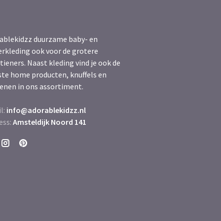
ablekidzz duurzame baby- en
erkleding ook voor de grotere
tieners. Naast kleding vind je ook de
ste home producten, knuffels en
enen in ons assortiment.
l:
info@adorablekidzz.nl
ess:
Amsteldijk Noord 141