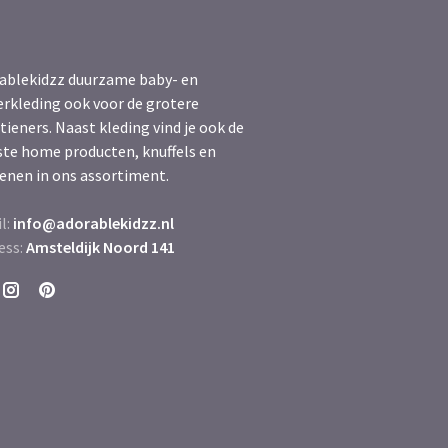
ablekidzz duurzame baby- en
erkleding ook voor de grotere
tieners. Naast kleding vind je ook de
ste home producten, knuffels en
enen in ons assortiment.
l:
info@adorablekidzz.nl
ess:
Amsteldijk Noord 141