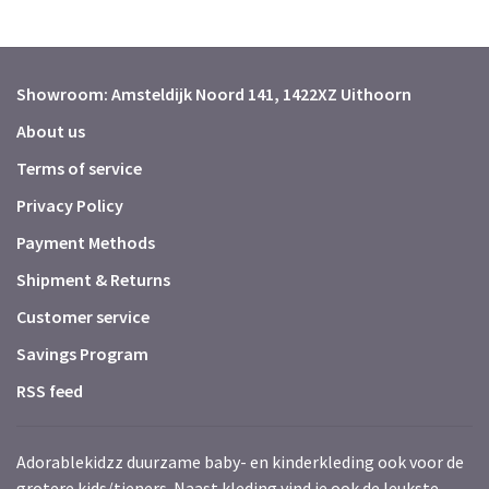
Showroom: Amsteldijk Noord 141, 1422XZ Uithoorn
About us
Terms of service
Privacy Policy
Payment Methods
Shipment & Returns
Customer service
Savings Program
RSS feed
Adorablekidzz duurzame baby- en kinderkleding ook voor de
grotere kids/tieners. Naast kleding vind je ook de leukste