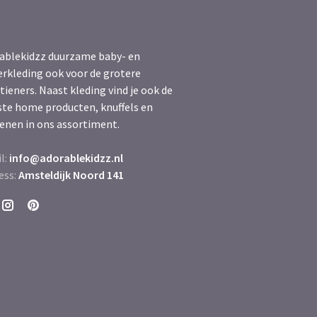
ablekidzz duurzame baby- en
erkleding ook voor de grotere
tieners. Naast kleding vind je ook de
ste home producten, knuffels en
enen in ons assortiment.
l:
info@adorablekidzz.nl
ess:
Amsteldijk Noord 141