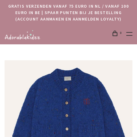
GRATIS VERZENDEN VANAF 75 EURO IN NL / VANAF 100
EURO IN BE | SPAAR PUNTEN BIJ JE BESTELLING
(ACCOUNT AANMAKEN EN AANMELDEN LOYALTY)
0