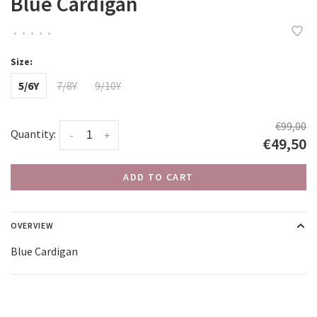
Blue Cardigan
•
•
•
•
•
Size:
5/6Y
7/8Y
9/10Y
€99,00
Quantity:
-
+
€49,50
ADD TO CART
OVERVIEW
Blue Cardigan