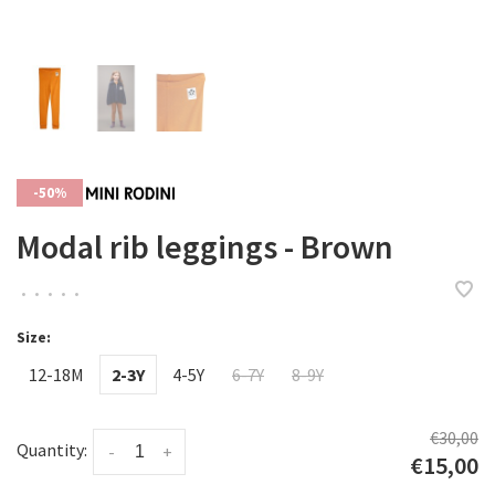
-50%
Modal rib leggings - Brown
•
•
•
•
•
Size:
12-18M
2-3Y
4-5Y
6-7Y
8-9Y
€30,00
Quantity:
-
+
€15,00